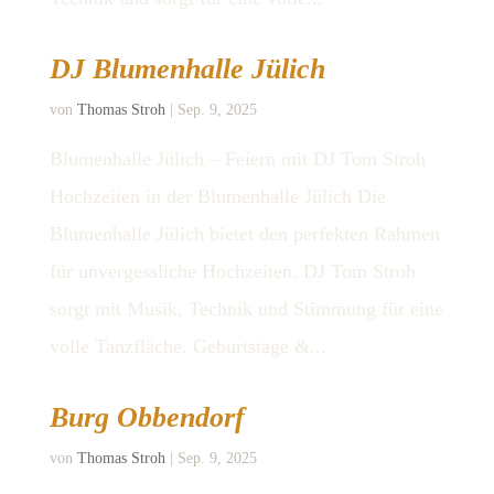
DJ Blumenhalle Jülich
von
Thomas Stroh
|
Sep. 9, 2025
Blumenhalle Jülich – Feiern mit DJ Tom Stroh
Hochzeiten in der Blumenhalle Jülich Die
Blumenhalle Jülich bietet den perfekten Rahmen
für unvergessliche Hochzeiten. DJ Tom Stroh
sorgt mit Musik, Technik und Stimmung für eine
volle Tanzfläche. Geburtstage &...
Burg Obbendorf
von
Thomas Stroh
|
Sep. 9, 2025