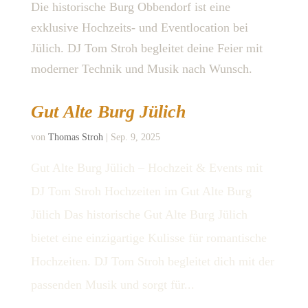
Die historische Burg Obbendorf ist eine
exklusive Hochzeits- und Eventlocation bei
Jülich. DJ Tom Stroh begleitet deine Feier mit
moderner Technik und Musik nach Wunsch.
Gut Alte Burg Jülich
von
Thomas Stroh
|
Sep. 9, 2025
Gut Alte Burg Jülich – Hochzeit & Events mit
DJ Tom Stroh Hochzeiten im Gut Alte Burg
Jülich Das historische Gut Alte Burg Jülich
bietet eine einzigartige Kulisse für romantische
Hochzeiten. DJ Tom Stroh begleitet dich mit der
passenden Musik und sorgt für...