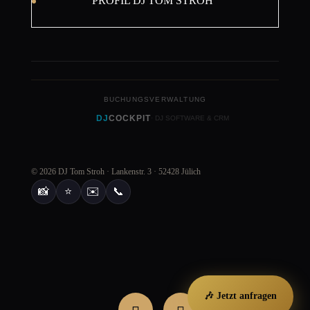
PROFIL DJ TOM STROH
BUCHUNGSVERWALTUNG
DJ
COCKPIT
· DJ SOFTWARE & CRM
© 2026 DJ Tom Stroh · Lankenstr. 3 · 52428 Jülich
📸
⭐
✉️
📞
🎶 Jetzt anfragen