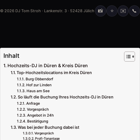
📸
⭐
✉️
📞
© 2026 DJ Tom Stroh · Lankenstr. 3 · 52428 Jülich
Inhalt
Hochzeits-DJ in Düren & Kreis Düren
Top-Hochzeitslocations im Kreis Düren
Burg Obbendorf
Hof zur Linden
Haus am See
So läuft die Buchung Ihres Hochzeits-DJ in Düren
Anfrage
Vorgespräch
Angebot in 24h
Bestätigung
Was bei jeder Buchung dabei ist
Vorgespräch
Profi-Tonanlage