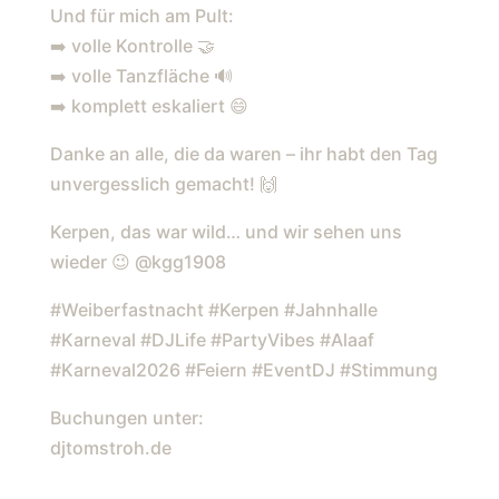
Und für mich am Pult:
AUFTRITTE AUF DER
➡️ volle Kontrolle 🤝
BÜHNE, ÜBERALL BUNTE
➡️ volle Tanzfläche 🔊
KOSTÜME UND EINFACH
➡️ komplett eskaliert 😄
NUR GUTE VIBES –
Danke an alle, die da waren – ihr habt den Tag
KARNEVAL, WIE MAN IHN
unvergesslich gemacht! 🙌
LIEBT ❤️ UND FÜR MICH AM
PULT: ➡️ VOLLE
Kerpen, das war wild… und wir sehen uns
KONTROLLE 🤝 ➡️ VOLLE
wieder 😉 @kgg1908
TANZFLÄCHE 🔊 ➡️
#Weiberfastnacht #Kerpen #Jahnhalle
KOMPLETT ESKALIERT 😄
#Karneval #DJLife #PartyVibes #Alaaf
DANKE AN ALLE, DIE DA
#Karneval2026 #Feiern #EventDJ #Stimmung
WAREN – IHR HABT DEN
Buchungen unter:
TAG UNVERGESSLICH
djtomstroh.de
GEMACHT! 🙌 KERPEN, DAS