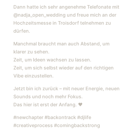
FEIERNBISDERARZTKOMMT
BEKOMMEN. DANN HATTE
Dann hatte ich sehr angenehme Telefonate mit
#DORFLIEBE #STIMMUNG
ICH SEHR ANGENEHME
@nadja_open_wedding und freue mich an der
BUCHUNGEN UNTER: D
Hochzeitsmesse in Troisdorf telnehmen zu
TELEFONATE MIT
JTOMSTROH.DE
dürfen.
@NADJA_OPEN_WEDDING
UND FREUE MICH AN DER
Manchmal braucht man auch Abstand, um
HOCHZEITSMESSE IN
klarer zu sehen.
Zeit, um Ideen wachsen zu lassen.
TROISDORF TELNEHMEN
Zeit, um sich selbst wieder auf den richtigen
ZU DÜRFEN. MANCHMAL
Vibe einzustellen.
BRAUCHT MAN AUCH
ABSTAND, UM KLARER ZU
Jetzt bin ich zurück – mit neuer Energie, neuen
Sounds und noch mehr Fokus.
SEHEN. ZEIT, UM IDEEN
Das hier ist erst der Anfang. 🖤
WACHSEN ZU LASSEN.
ZEIT, UM SICH SELBST
#newchapter #backontrack #djlife
WIEDER AUF DEN
#creativeprocess #comingbackstrong