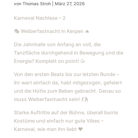
KERPEN 🔥 DIE JAHNHALLE
von
Thomas Stroh
|
März 27, 2026
VON ANFANG AN VOLL, DIE
Karneval Nachlese – 2
TANZFLÄCHE
DURCHGEHEND IN
🎭 Weiberfastnacht in Kerpen 🔥
BEWEGUNG UND DIE
Die Jahnhalle von Anfang an voll, die
ENERGIE? KOMPLETT ON
Tanzfläche durchgehend in Bewegung und die
POINT! 🥳 VON DEN ERSTEN
Energie? Komplett on point! 🥳
BEATS BIS ZUR LETZTEN
Von den ersten Beats bis zur letzten Runde –
RUNDE – IHR WART
ihr wart einfach da, habt mitgezogen, gefeiert
EINFACH DA, HABT
und die Hütte zum Beben gebracht. Genau so
MITGEZOGEN, GEFEIERT
muss Weiberfastnacht sein! 💃🕺
UND DIE HÜTTE ZUM BEBEN
Starke Auftritte auf der Bühne, überall bunte
GEBRACHT. GENAU SO
Kostüme und einfach nur gute Vibes –
MUSS WEIBERFASTNACHT
Karneval, wie man ihn liebt ❤️
SEIN! 💃🕺 STARKE