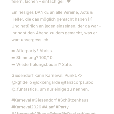
USS KARNEVAL SEIN. UND I
feiern, lachen – einfach geil! ❤️
HR? KOMPLETT AM E
Ein riesiges DANKE an alle Vereine, Acts &
SKALIEREN, MITSINGEN, F
Helfer, die das möglich gemacht haben 🙌
EIERN, LACHEN – EINFACH G
Und natürlich an jeden einzelnen, der da war –
EIL! ❤️ EIN RIESIGES D
ihr habt den Abend zu dem gemacht, was er
ANKE AN ALLE VEREINE, A
war: unvergesslich.
CTS & HELFER, DIE DAS M
➡️ Afterparty? Abriss.
ÖGLICH GEMACHT HABEN 
➡️ Stimmung? 100/10.
 UND NATÜRLICH AN J
➡️ Wiederholungsbedarf? Safe.
EDEN EINZELNEN, DER DA W
Giesendorf kann Karneval. Punkt. 🥳
AR – IHR HABT DEN A
@kgfidelio @oxxengarde @tanzcorps.abc
BEND ZU DEM GEMACHT, W
@_funtastics_ um nur einige zu nennen.
AS ER WAR: U
#Karneval #Giesendorf #Schützenhaus
NVERGESSLICH. ➡️ A
#Karneval2026 #Alaaf #Party
FTERPARTY? ABRISS. ➡️ S
#AftermovieVibes #FeiernBisDerArztKommt