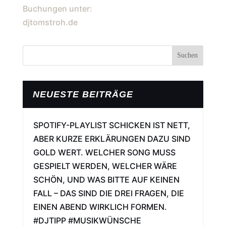
RICHTIGEN VIBE
Buchungen unter:
EINZUSTELLEN. JETZT BIN
djtomstroh.de
ICH ZURÜCK – MIT NEUER
ENERGIE, NEUEN SOUNDS
UND NOCH MEHR FOKUS.
DAS HIER IST ERST DER
NEUESTE BEITRÄGE
ANFANG. 🖤 #NEWCHAPTER
#BACKONTRACK #DJLIFE
SPOTIFY-PLAYLIST SCHICKEN IST NETT,
#CREATIVEPROCESS
ABER KURZE ERKLÄRUNGEN DAZU SIND
#COMINGBACKSTRONG
GOLD WERT. WELCHER SONG MUSS
BUCHUNGEN UNTER:
GESPIELT WERDEN, WELCHER WÄRE
DJTOMSTROH.DE
SCHÖN, UND WAS BITTE AUF KEINEN
FALL – DAS SIND DIE DREI FRAGEN, DIE
EINEN ABEND WIRKLICH FORMEN.
#DJTIPP #MUSIKWÜNSCHE