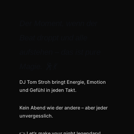
#Hochzeitsdjtomstroh
#hochzeitsdj #hochzeit
#weddingdj #weddingmusic
#djlife #eventdj #hochzeitsfeier
Der Moment, wenn der
#loveandmusic #weddingvibes
#brautpaar #weddingday
Beat droppt und alle
#partytime #mobiledj
aufstehen – das ist pure
Magie. 🕺💃
DJ Tom Stroh bringt Energie, Emotion
und Gefühl in jeden Takt.
Kein Abend wie der andere – aber jeder
unvergesslich.
👉 Let’s make your night legendary!