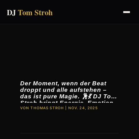
DJ
Tom Stroh
Der Moment, wenn der Beat
droppt und alle aufstehen –
das ist pure Magie. 🕺💃 DJ Tom
Stroh bringt Energie, Emotion
VON
THOMAS STROH
|
NOV. 24, 2025
und Gefühl in jeden Takt. Kein
Abend wie der andere – aber
jeder unvergesslich. 👉 Let’s
make your night legendary!
#djtomstroh