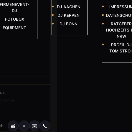
FIRMENEVENT-
DJ AACHEN
IMPRESSU
DJ
DJ KERPEN
DATENSCHU
FOTOBOX
DJ BONN
RATGEBER
EQUIPMENT
HOCHZEITS-
NRW
PROFIL DJ
TOM STRO
UNG
RE & CRM
📸
⭐
✉️
📞
ch