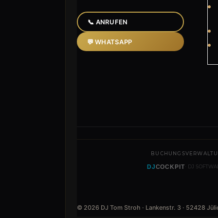
📞 ANRUFEN
💬 WHATSAPP
BUCHUNGSVERWALT
DJ
COCKPIT
· DJ SOFTWA
© 2026 DJ Tom Stroh · Lankenstr. 3 · 52428 Jüli