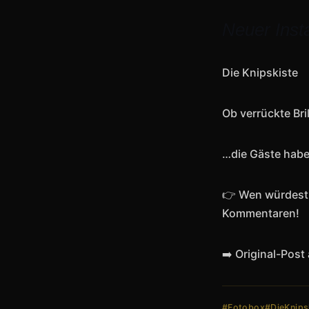
Neuer Inst
Die Knipskiste
Ob verrückte Br
…die Gäste habe
👉 Wen würdest D
Kommentaren!
➡️ Original-Pos
#Fotobox
#DieKnips