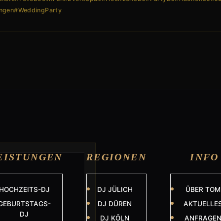
ungen
#WeddingParty
EISTUNGEN
REGIONEN
INFO
HOCHZEITS-DJ
DJ JÜLICH
ÜBER TOM
GEBURTSTAGS-
DJ DÜREN
AKTUELLE
DJ
DJ KÖLN
ANFRAGE