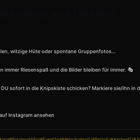
agram-Beitrag von DJ Tom Stroh
illen, witzige Hüte oder spontane Gruppenfotos…
n immer Riesenspaß und die Bilder bleiben für immer. 🎭
U sofort in die Knipskiste schicken? Markiere sie/ihn in 
t auf Instagram ansehen
kiste
#FotoboothFun
#EventSpaß
#HochzeitsDJ
#PartyDJ
#AachenDJ
#Jü